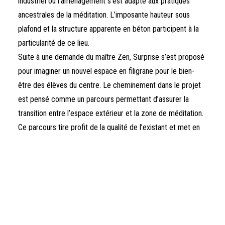
industriel où l’aménagement s’est adapté aux pratiques
ancestrales de la méditation. L’imposante hauteur sous
plafond et la structure apparente en béton participent à la
particularité de ce lieu.
Suite à une demande du maître Zen, Surprise s’est proposé
pour imaginer un nouvel espace en filigrane pour le bien-
être des élèves du centre. Le cheminement dans le projet
est pensé comme un parcours permettant d’assurer la
transition entre l’espace extérieur et la zone de méditation.
Ce parcours tire profit de la qualité de l’existant et met en
parallèle deux histoires évoquées par les matériaux léger du
nouvel espace et le béton brut.
Le volume principal est réalisé en polycarbonate sur
structure bois apparente. Cette matérialité permet
d’assurer l’intimité de l’espace tout en laissant passer la
lumière. Une ambiance tamisée se conjugue à l’atmosphère